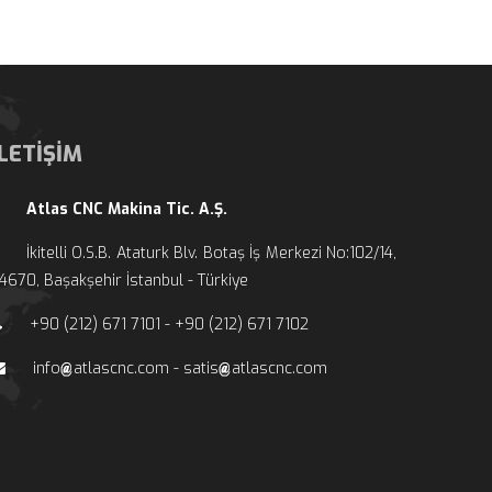
İLETİŞİM
Atlas CNC Makina Tic. A.Ş.
İkitelli O.S.B. Ataturk Blv. Botaş İş Merkezi No:102/14, 
4670, Başakşehir İstanbul - Türkiye
+90 (212) 671 7101 - +90 (212) 671 7102
info
atlascnc.com - sati
atlascnc.com