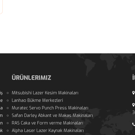
ÜRÜNLERIMIZ
ş 
Mitsubishi Lazer Kesim Makinaları
e 
Lanhao Bükme Merkezleri
a 
Muratec Servo Punch Press Makinaları
3
m 
Safan Darley Abkant ve Makas Makinaları
n 
RAS Caka ve Form verme Makinaları
k 
Alpha Laser Lazer Kaynak Makinaları