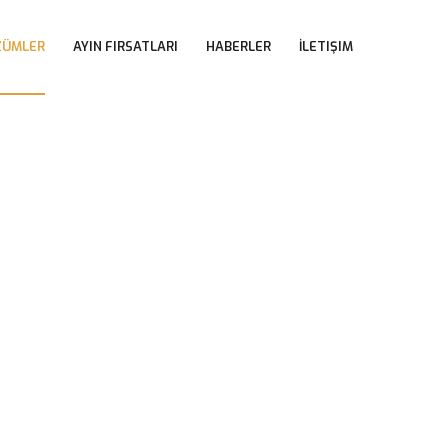
 
 
 
ZÜMLER
AYIN FIRSATLARI
HABERLER
İLETIŞIM