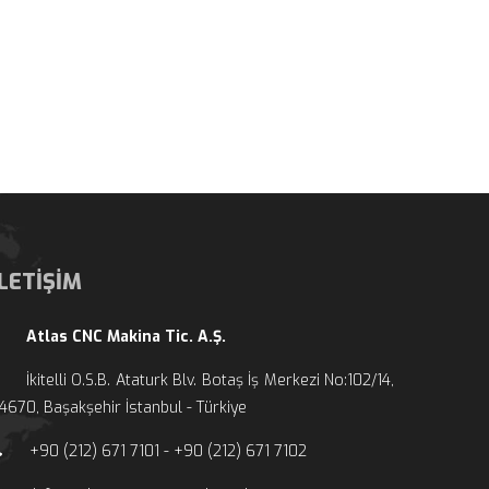
İLETİŞİM
Atlas CNC Makina Tic. A.Ş.
İkitelli O.S.B. Ataturk Blv. Botaş İş Merkezi No:102/14, 
4670, Başakşehir İstanbul - Türkiye
+90 (212) 671 7101 - +90 (212) 671 7102