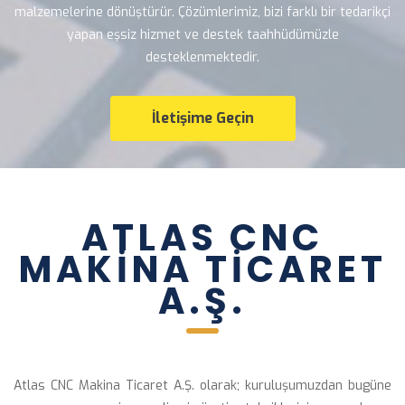
malzemelerine dönüştürür. Çözümlerimiz, bizi farklı bir tedarikçi 
yapan eşsiz hizmet ve destek taahhüdümüzle 
desteklenmektedir.
İletişime Geçin
 ATLAS CNC 
MAKİNA TİCARET 
A.Ş.
Atlas CNC Makina Ticaret A.Ş. olarak; kuruluşumuzdan bugüne 