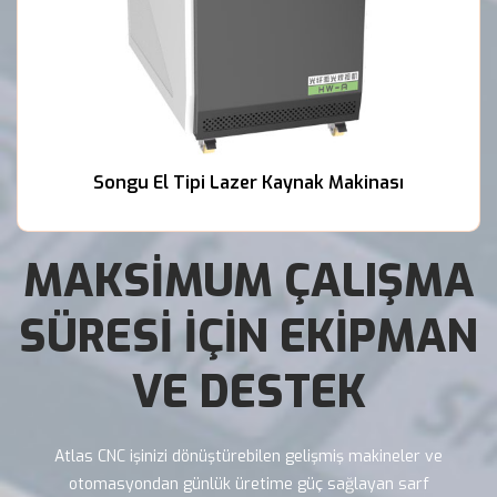
Songu El Tipi Lazer Kaynak Makinası
MAKSİMUM ÇALIŞMA 
SÜRESİ İÇİN EKİPMAN 
VE DESTEK
Atlas CNC işinizi dönüştürebilen gelişmiş makineler ve 
otomasyondan günlük üretime güç sağlayan sarf 