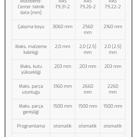
Multibend-
RAS 
RAS 
RAS 
Center teknik 
79.31-2
79.26-2
79.22-2
data (mm)
Çalışma boyu
3060 mm
2560 
2160 mm
mm
Maks. malzeme 
2.0 mm
2.0 (2.5) 
2.0 (2.5) 
kalınlığı
mm
mm
Maks. kutu 
203 mm
203 mm
203 mm
yüksekliği
Maks. parça 
3160 mm
2660 
2260 
uzunluğu
mm
mm
Maks. parça 
1500 mm
1500 mm
1500 mm
genişliği
Programlama
otomatik
otomatik
otomatik