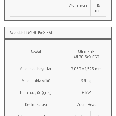
Alüminyum
15 
mm
Mitsubishi ML3015eX F60
Model
:
Mitsubishi 
ML3015eX F60
Maks. sac boyutları
:
3,050 x 1,525 mm
Maks. tabla yükü
:
930 kg
Nominal güç (çıkış)
:
6 kW
Kesim kafası
:
Zoom Head