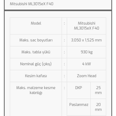
Mitsubishi ML3015eX F40
Model
:
Mitsubishi 
ML3015eX F40
Maks. sac boyutları
:
3,050 x 1,525 mm
Maks. tabla yükü
:
930 kg
Nominal güç (çıkış)
:
4 kW
Kesim kafası
:
Zoom Head
Maks. malzeme kesme 
:
DKP
25 
kalınlığı
mm
Paslanmaz
20 
mm