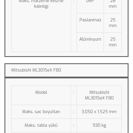
Maks. malzeme kesme 
:
DKP
28 
kalınlığı
mm
Paslanmaz
25 
mm
Alüminyum
25 
mm
Mitsubishi ML3015eX F80
Model
:
Mitsubishi 
ML3015eX F80
Maks. sac boyutları
:
3,050 x 1,525 mm
Maks. tabla yükü
:
930 kg