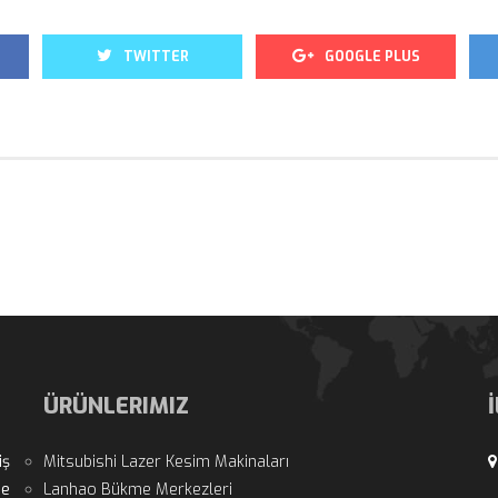
 
 
 
TWITTER
GOOGLE PLUS
ÜRÜNLERIMIZ
ş 
Mitsubishi Lazer Kesim Makinaları
e 
Lanhao Bükme Merkezleri