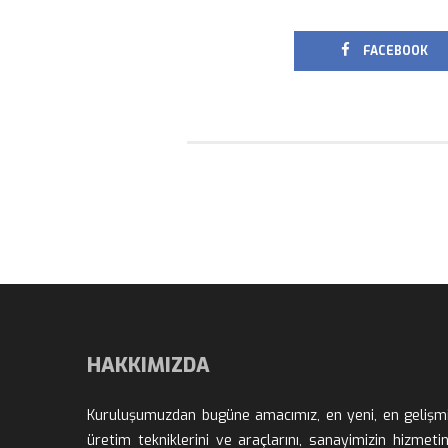
 FACEBOOK
HAKKIMIZDA
Kuruluşumuzdan bugüne amacımız, en yeni, en gelişmi
üretim tekniklerini ve araçlarını, sanayimizin hizmetin