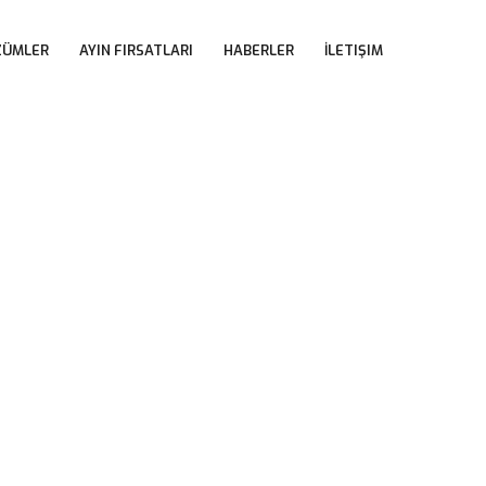
 
 
 
ZÜMLER
AYIN FIRSATLARI
HABERLER
İLETIŞIM